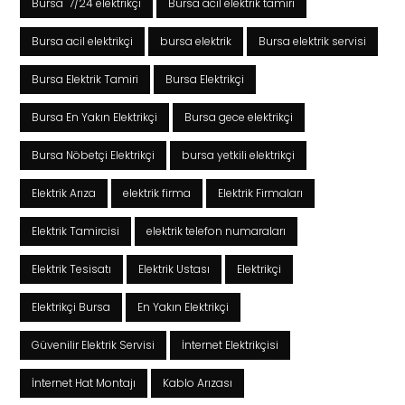
Bursa 7/24 elektrikçi
Bursa acil elektrik tamiri
Bursa acil elektrikçi
bursa elektrik
Bursa elektrik servisi
Bursa Elektrik Tamiri
Bursa Elektrikçi
Bursa En Yakın Elektrikçi
Bursa gece elektrikçi
Bursa Nöbetçi Elektrikçi
bursa yetkili elektrikçi
Elektrik Arıza
elektrik firma
Elektrik Firmaları
Elektrik Tamircisi
elektrik telefon numaraları
Elektrik Tesisatı
Elektrik Ustası
Elektrikçi
Elektrikçi Bursa
En Yakın Elektrikçi
Güvenilir Elektrik Servisi
İnternet Elektrikçisi
İnternet Hat Montajı
Kablo Arızası