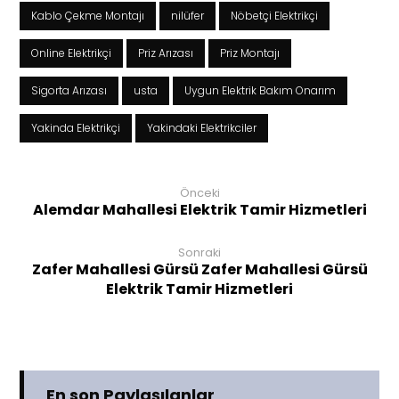
Kablo Çekme Montajı
nilüfer
Nöbetçi Elektrikçi
Online Elektrikçi
Priz Arızası
Priz Montajı
Sigorta Arızası
usta
Uygun Elektrik Bakım Onarım
Yakinda Elektrikçi
Yakindaki Elektrikciler
Önceki
Alemdar Mahallesi Elektrik Tamir Hizmetleri
Sonraki
Zafer Mahallesi Gürsü Zafer Mahallesi Gürsü
Elektrik Tamir Hizmetleri
En son Paylaşılanlar