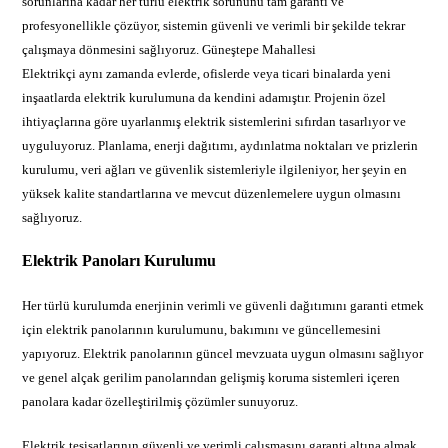
sorunlarına kadar her türlü elektrik sorununu tam garanti ve
profesyonellikle çözüyor, sistemin güvenli ve verimli bir şekilde tekrar
çalışmaya dönmesini sağlıyoruz. Güneştepe Mahallesi
Elektrikçi aynı zamanda evlerde, ofislerde veya ticari binalarda yeni
inşaatlarda elektrik kurulumuna da kendini adamıştır. Projenin özel
ihtiyaçlarına göre uyarlanmış elektrik sistemlerini sıfırdan tasarlıyor ve
uyguluyoruz. Planlama, enerji dağıtımı, aydınlatma noktaları ve prizlerin
kurulumu, veri ağları ve güvenlik sistemleriyle ilgileniyor, her şeyin en
yüksek kalite standartlarına ve mevcut düzenlemelere uygun olmasını
sağlıyoruz.
Elektrik Panoları Kurulumu
Her türlü kurulumda enerjinin verimli ve güvenli dağıtımını garanti etmek
için elektrik panolarının kurulumunu, bakımını ve güncellemesini
yapıyoruz. Elektrik panolarının güncel mevzuata uygun olmasını sağlıyor
ve genel alçak gerilim panolarından gelişmiş koruma sistemleri içeren
panolara kadar özelleştirilmiş çözümler sunuyoruz.
Elektrik tesisatlarının güvenli ve verimli çalışmasını garanti altına almak