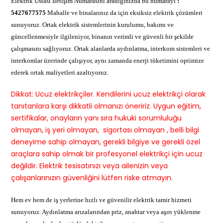
Elektrik Ustası İletişim Numarasını aradığınızda bu numarayı
:
5427677575
Mahalle ve binalarınız da için eksiksiz elektrik çözümleri
sunuyoruz. Ortak elektrik sistemlerinin kurulumu, bakımı ve
güncellenmesiyle ilgileniyor, binanın verimli ve güvenli bir şekilde
çalışmasını sağlıyoruz. Ortak alanlarda aydınlatma, interkom sistemleri ve
interkomlar üzerinde çalışıyor, aynı zamanda enerji tüketimini optimize
ederek ortak maliyetleri azaltıyoruz.
Dikkat: Ucuz elektrikçiler. Kendilerini ucuz elektrikçi olarak
tanıtanlara karşı dikkatli olmanızı öneririz. Uygun eğitim,
sertifikalar, onayların yanı sıra hukuki sorumluluğu
olmayan, iş yeri olmayan, sigortası olmayan , belli bilgi
deneyime sahip olmayan, gerekli bilgiye ve gerekli özel
araçlara sahip olmak bir profesyonel elektrikçi için ucuz
değildir. Elektrik tesisatınızı veya ailenizin veya
çalışanlarınızın güvenliğini lütfen riske atmayın.
Hem ev hem de iş yerlerine hızlı ve güvenilir elektrik tamir hizmeti
sunuyoruz. Aydınlatma arızalarından priz, anahtar veya aşırı yüklenme