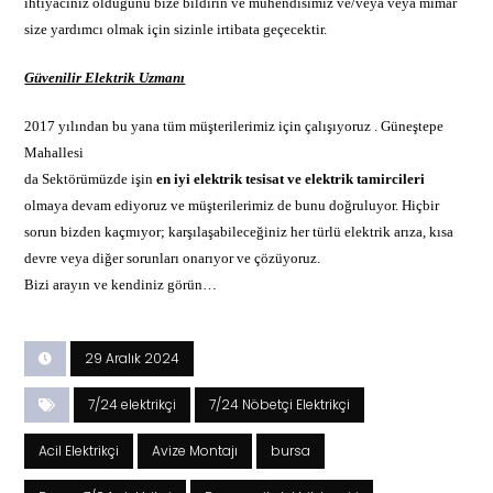
ihtiyacınız olduğunu bize bildirin ve mühendisimiz ve/veya veya mimar
size yardımcı olmak için sizinle irtibata geçecektir.
Güvenilir Elektrik Uzmanı
2017 yılından bu yana tüm müşterilerimiz için çalışıyoruz . Güneştepe
Mahallesi
da Sektörümüzde işin
en iyi
elektrik
tesisat ve elektrik tamircileri
olmaya devam ediyoruz ve müşterilerimiz de bunu doğruluyor. Hiçbir
sorun bizden kaçmıyor; karşılaşabileceğiniz her türlü elektrik arıza, kısa
devre veya diğer sorunları onarıyor ve çözüyoruz.
Bizi arayın ve kendiniz görün…
29 Aralık 2024
7/24 elektrikçi
7/24 Nöbetçi Elektrikçi
Acil Elektrikçi
Avize Montajı
bursa