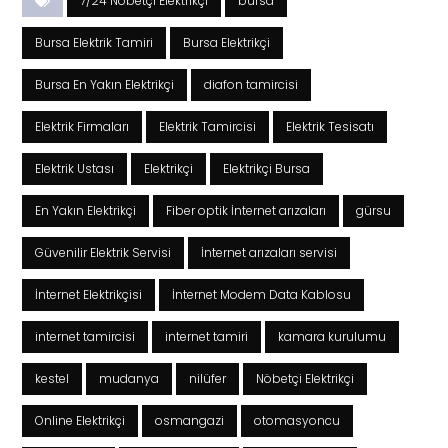
7/24 Nöbetçi Elektrikçi
bursa
Bursa Elektrik Tamiri
Bursa Elektrikçi
Bursa En Yakın Elektrikçi
diafon tamircisi
Elektrik Firmaları
Elektrik Tamircisi
Elektrik Tesisatı
Elektrik Ustası
Elektrikçi
Elektrikçi Bursa
En Yakın Elektrikçi
Fiber optik İnternet arızaları
gürsu
Güvenilir Elektrik Servisi
İnternet arızaları servisi
İnternet Elektrikçisi
İnternet Modem Data Kablosu
internet tamircisi
internet tamiri
kamara kurulumu
kestel
mudanya
nilüfer
Nöbetçi Elektrikçi
Online Elektrikçi
osmangazi
otomasyoncu