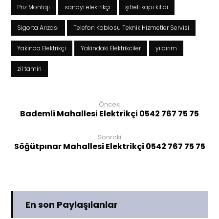
Priz Montajı
sanayi elektrikçi
şifreli kapı kilidi
Sigorta Arızası
Telefon Kablosu Teknik Hizmetler Servisi
Yakinda Elektrikçi
Yakindaki Elektrikciler
yıldırım
zil tamiri
Önceki
Bademli Mahallesi Elektrikçi 0542 767 75 75
Sonraki
Söğütpınar Mahallesi Elektrikçi 0542 767 75 75
En son Paylaşılanlar