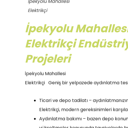
İpekyolu Mahallesi
Elektrikçi
İpekyolu Mahalles
Elektrikçi Endüstr
Projeleri
İpekyolu Mahallesi
Elektrikçi Geniş bir yelpazede aydınlatma tesis
Ticari ve depo tadilatı – aydınlatmanız
Elektrikçi, modern gereksinimleri karşıla
Aydınlatma bakımı – bazen depo konumunu
yükseltmeler konusunda tavsiyelerde bul