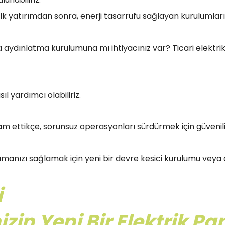
 İlk yatırımdan sonra, enerji tasarrufu sağlayan kurulumla
a aydınlatma kurulumuna mı ihtiyacınız var? Ticari elektr
ıl yardımcı olabiliriz.
am ettikçe, sorunsuz operasyonları sürdürmek için güvenilir 
şmamanızı sağlamak için yeni bir devre kesici kurulumu veya
i
izin Yeni Bir Elektrik 