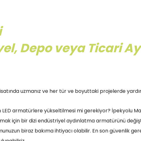
i
iyel, Depo veya Ticari
atında uzmanız ve her tür ve boyuttaki projelerde yardımcı
ın LED armatürlere yükseltilmesi mi gerekiyor? İpekyolu Ma
mak için bir dizi endüstriyel aydınlatma armatürünü değiştir
zun biraz bakıma ihtiyacı olabilir. En son güvenlik gerek
unabiliriz.