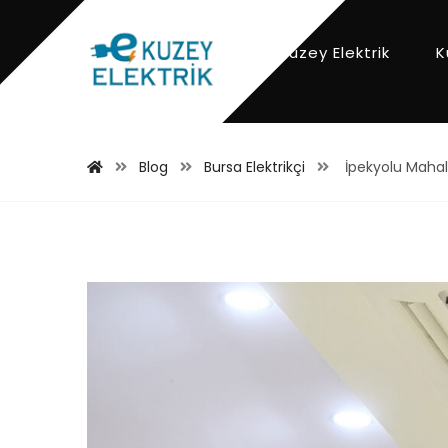
Kuzey Elektrik
K
Blog
Bursa Elektrikçi
İpekyolu Mahall