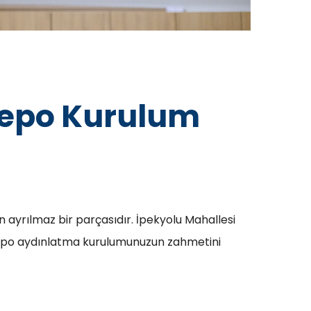
 Depo Kurulum
n ayrılmaz bir parçasıdır. İpekyolu Mahallesi
ya depo aydınlatma kurulumunuzun zahmetini