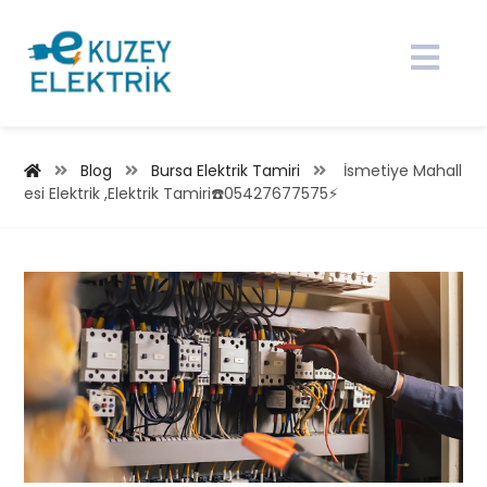
Blog
Bursa Elektrik Tamiri
İsmetiye Mahall
esi Elektrik ,Elektrik Tamiri☎️05427677575⚡