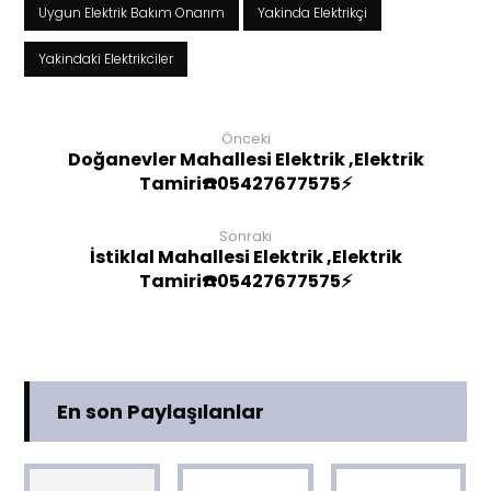
Uygun Elektrik Bakım Onarım
Yakinda Elektrikçi
Yakindaki Elektrikciler
Önceki
Doğanevler Mahallesi Elektrik ,Elektrik
Tamiri☎️05427677575⚡
Sonraki
İstiklal Mahallesi Elektrik ,Elektrik
Tamiri☎️05427677575⚡
En son Paylaşılanlar