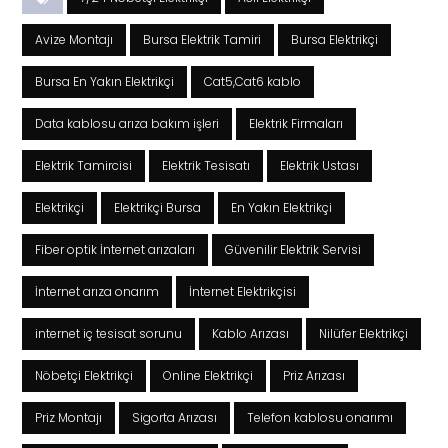
Avize Montajı
Bursa Elektrik Tamiri
Bursa Elektrikçi
Bursa En Yakın Elektrikçi
Cat5,Cat6 kablo
Data kablosu arıza bakım işleri
Elektrik Firmaları
Elektrik Tamircisi
Elektrik Tesisatı
Elektrik Ustası
Elektrikçi
Elektrikçi Bursa
En Yakın Elektrikçi
Fiber optik İnternet arızaları
Güvenilir Elektrik Servisi
İnternet arıza onarım
İnternet Elektrikçisi
internet iç tesisat sorunu
Kablo Arızası
Nilüfer Elektrikçi
Nöbetçi Elektrikçi
Online Elektrikçi
Priz Arızası
Priz Montajı
Sigorta Arızası
Telefon kablosu onarımı