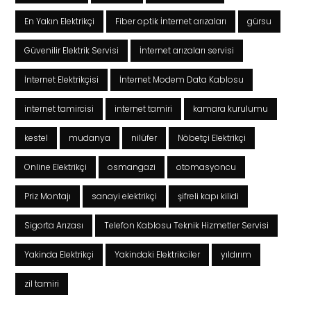
En Yakın Elektrikçi
Fiber optik İnternet arızaları
gürsu
Güvenilir Elektrik Servisi
İnternet arızaları servisi
İnternet Elektrikçisi
İnternet Modem Data Kablosu
internet tamircisi
internet tamiri
kamara kurulumu
kestel
mudanya
nilüfer
Nöbetçi Elektrikçi
Online Elektrikçi
osmangazi
otomasyoncu
Priz Montajı
sanayi elektrikçi
şifreli kapı kilidi
Sigorta Arızası
Telefon Kablosu Teknik Hizmetler Servisi
Yakinda Elektrikçi
Yakindaki Elektrikciler
yıldırım
zil tamiri