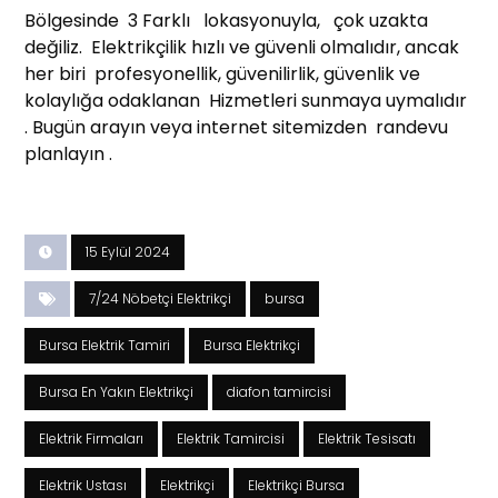
Bölgesinde 3 Farklı lokasyonuyla, çok uzakta
değiliz. Elektrikçilik hızlı ve güvenli olmalıdır, ancak
her biri profesyonellik, güvenilirlik, güvenlik ve
kolaylığa odaklanan Hizmetleri sunmaya uymalıdır
. Bugün arayın veya internet sitemizden randevu
planlayın .
15 Eylül 2024
7/24 Nöbetçi Elektrikçi
bursa
Bursa Elektrik Tamiri
Bursa Elektrikçi
Bursa En Yakın Elektrikçi
diafon tamircisi
Elektrik Firmaları
Elektrik Tamircisi
Elektrik Tesisatı
Elektrik Ustası
Elektrikçi
Elektrikçi Bursa