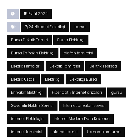
15 Eylül 2024
7/24 Nöbetçi Elektrikçi
bursa
Bursa Elektrik Tamiri
Bursa Elektrikçi
Bursa En Yakın Elektrikçi
diafon tamircisi
Elektrik Firmaları
Elektrik Tamircisi
Elektrik Tesisatı
Elektrik Ustası
Elektrikçi
Elektrikçi Bursa
En Yakın Elektrikçi
Fiber optik İnternet arızaları
gürsu
Güvenilir Elektrik Servisi
İnternet arızaları servisi
İnternet Elektrikçisi
İnternet Modem Data Kablosu
internet tamircisi
internet tamiri
kamara kurulumu