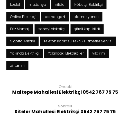
kestel
mudanya
nilüfer
Nöbetçi Elektrikçi
Online Elektrikçi
osmangazi
otomasyoncu
Priz Montajı
sanayi elektrikçi
şifreli kapı kilidi
Sigorta Arızası
Telefon Kablosu Teknik Hizmetler Servisi
Yakinda Elektrikçi
Yakindaki Elektrikciler
yıldırım
zil tamiri
Önceki
Maltepe Mahallesi Elektrikçi 0542 767 75 75
Sonraki
Siteler Mahallesi Elektrikçi 0542 767 75 75