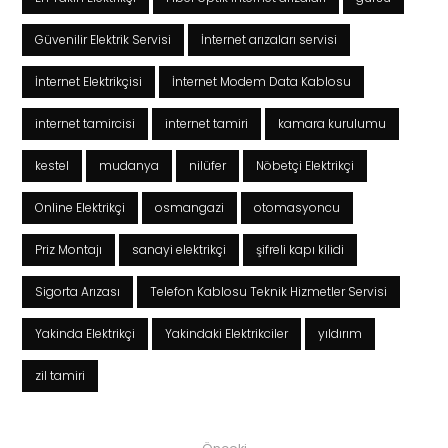
Güvenilir Elektrik Servisi
İnternet arızaları servisi
İnternet Elektrikçisi
İnternet Modem Data Kablosu
internet tamircisi
internet tamiri
kamara kurulumu
kestel
mudanya
nilüfer
Nöbetçi Elektrikçi
Online Elektrikçi
osmangazi
otomasyoncu
Priz Montajı
sanayi elektrikçi
şifreli kapı kilidi
Sigorta Arızası
Telefon Kablosu Teknik Hizmetler Servisi
Yakinda Elektrikçi
Yakindaki Elektrikciler
yıldırım
zil tamiri