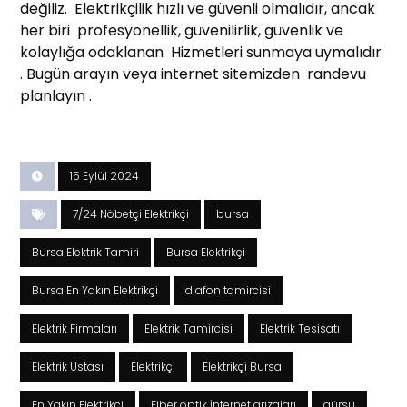
değiliz. Elektrikçilik hızlı ve güvenli olmalıdır, ancak
her biri profesyonellik, güvenilirlik, güvenlik ve
kolaylığa odaklanan Hizmetleri sunmaya uymalıdır
. Bugün arayın veya internet sitemizden randevu
planlayın .
15 Eylül 2024
7/24 Nöbetçi Elektrikçi
bursa
Bursa Elektrik Tamiri
Bursa Elektrikçi
Bursa En Yakın Elektrikçi
diafon tamircisi
Elektrik Firmaları
Elektrik Tamircisi
Elektrik Tesisatı
Elektrik Ustası
Elektrikçi
Elektrikçi Bursa
En Yakın Elektrikçi
Fiber optik İnternet arızaları
gürsu