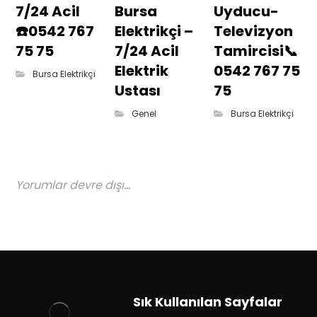
7/24 Acil
Bursa
Uyducu-
☎️0542 767
Elektrikçi –
Televizyon
75 75
7/24 Acil
Tamircisi📞
Elektrik
0542 767 75
Bursa Elektrikçi
Ustası
75
Genel
Bursa Elektrikçi
Yorumlar devre dışı...
Sık Kullanılan Sayfalar