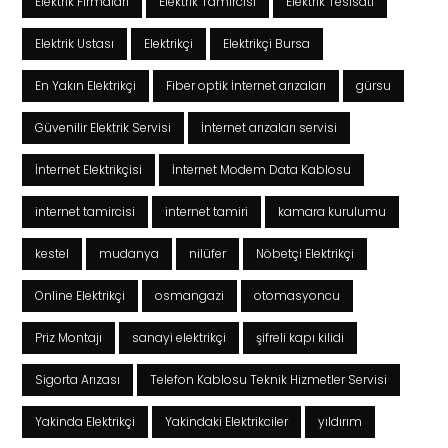
Elektrik Firmaları
Elektrik Tamircisi
Elektrik Tesisatı
Elektrik Ustası
Elektrikçi
Elektrikçi Bursa
En Yakın Elektrikçi
Fiber optik İnternet arızaları
gürsu
Güvenilir Elektrik Servisi
İnternet arızaları servisi
İnternet Elektrikçisi
İnternet Modem Data Kablosu
internet tamircisi
internet tamiri
kamara kurulumu
kestel
mudanya
nilüfer
Nöbetçi Elektrikçi
Online Elektrikçi
osmangazi
otomasyoncu
Priz Montajı
sanayi elektrikçi
şifreli kapı kilidi
Sigorta Arızası
Telefon Kablosu Teknik Hizmetler Servisi
Yakinda Elektrikçi
Yakindaki Elektrikciler
yıldırım