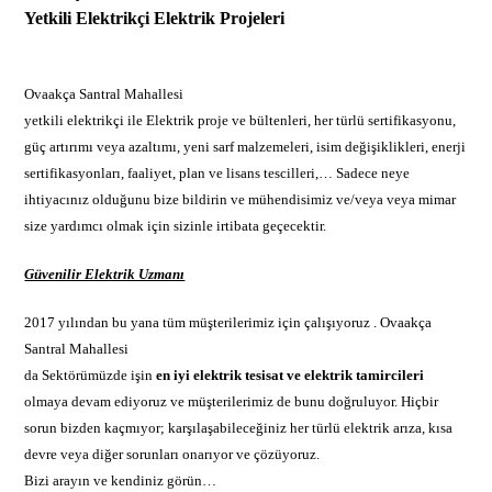
Yetkili Elektrikçi
Elektrik Projeleri
Ovaakça Santral Mahallesi
yetkili elektrikçi ile Elektrik proje ve bültenleri, her türlü sertifikasyonu,
güç artırımı veya azaltımı, yeni sarf malzemeleri, isim değişiklikleri, enerji
sertifikasyonları, faaliyet, plan ve lisans tescilleri,… Sadece neye
ihtiyacınız olduğunu bize bildirin ve mühendisimiz ve/veya veya mimar
size yardımcı olmak için sizinle irtibata geçecektir.
Güvenilir Elektrik Uzmanı
2017 yılından bu yana tüm müşterilerimiz için çalışıyoruz . Ovaakça
Santral Mahallesi
da Sektörümüzde işin
en iyi
elektrik
tesisat ve elektrik tamircileri
olmaya devam ediyoruz ve müşterilerimiz de bunu doğruluyor. Hiçbir
sorun bizden kaçmıyor; karşılaşabileceğiniz her türlü elektrik arıza, kısa
devre veya diğer sorunları onarıyor ve çözüyoruz.
Bizi arayın ve kendiniz görün…