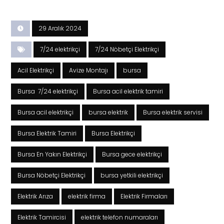
29 Aralık 2024
7/24 elektrikçi
7/24 Nöbetçi Elektrikçi
Acil Elektrikçi
Avize Montajı
bursa
Bursa 7/24 elektrikçi
Bursa acil elektrik tamiri
Bursa acil elektrikçi
bursa elektrik
Bursa elektrik servisi
Bursa Elektrik Tamiri
Bursa Elektrikçi
Bursa En Yakın Elektrikçi
Bursa gece elektrikçi
Bursa Nöbetçi Elektrikçi
bursa yetkili elektrikçi
Elektrik Arıza
elektrik firma
Elektrik Firmaları
Elektrik Tamircisi
elektrik telefon numaraları