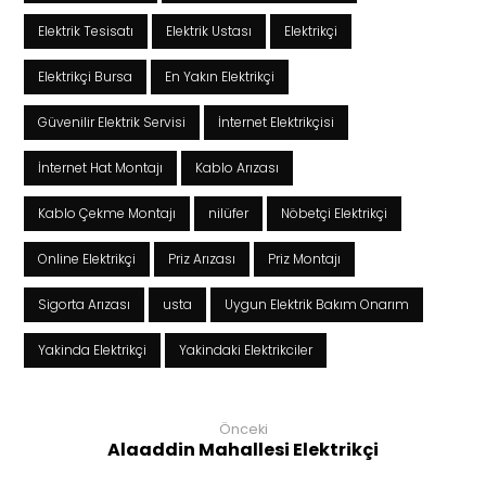
Elektrik Tesisatı
Elektrik Ustası
Elektrikçi
Elektrikçi Bursa
En Yakın Elektrikçi
Güvenilir Elektrik Servisi
İnternet Elektrikçisi
İnternet Hat Montajı
Kablo Arızası
Kablo Çekme Montajı
nilüfer
Nöbetçi Elektrikçi
Online Elektrikçi
Priz Arızası
Priz Montajı
Sigorta Arızası
usta
Uygun Elektrik Bakım Onarım
Yakinda Elektrikçi
Yakindaki Elektrikciler
Önceki
Alaaddin Mahallesi Elektrikçi