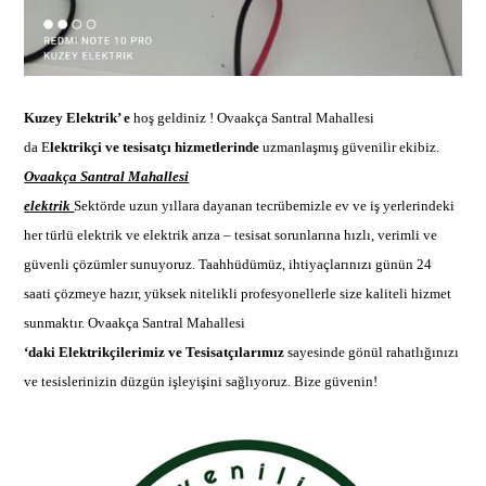
Kuzey Elektrik’ e
hoş geldiniz !
Ovaakça Santral Mahallesi
da E
lektrikçi ve tesisatçı hizmetlerinde
uzmanlaşmış güvenilir ekibi
z.
Ovaakça Santral Mahallesi
elektrik
Sektörde uzun yıllara dayanan tecrübemizle ev ve iş yerlerindeki
her türlü elektrik ve
elektrik arıza –
tesisat sorunlarına hızlı, verimli ve
güvenli çözümler sunuyoruz. Taahhüdümüz, ihtiyaçlarınızı günün 24
saati çözmeye hazır, yüksek nitelikli profesyonellerle size kaliteli hizmet
sunmaktır.
Ovaakça Santral Mahallesi
‘daki Elektrikçilerimiz ve Tesisatçılarımız
sayesinde gönül rahatlığınızı
ve tesislerinizin düzgün işleyişini sağlıyoruz. Bize güvenin!