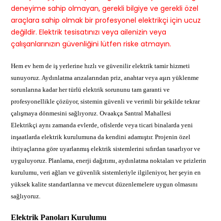
deneyime sahip olmayan, gerekli bilgiye ve gerekli özel
araçlara sahip olmak bir profesyonel elektrikçi için ucuz
değildir. Elektrik tesisatınızı veya ailenizin veya
çalışanlarınızın güvenliğini lütfen riske atmayın.
Hem ev hem de iş yerlerine hızlı ve güvenilir elektrik tamir hizmeti
sunuyoruz. Aydınlatma arızalarından priz, anahtar veya aşırı yüklenme
sorunlarına kadar her türlü elektrik sorununu tam garanti ve
profesyonellikle çözüyor, sistemin güvenli ve verimli bir şekilde tekrar
çalışmaya dönmesini sağlıyoruz. Ovaakça Santral Mahallesi
Elektrikçi aynı zamanda evlerde, ofislerde veya ticari binalarda yeni
inşaatlarda elektrik kurulumuna da kendini adamıştır. Projenin özel
ihtiyaçlarına göre uyarlanmış elektrik sistemlerini sıfırdan tasarlıyor ve
uyguluyoruz. Planlama, enerji dağıtımı, aydınlatma noktaları ve prizlerin
kurulumu, veri ağları ve güvenlik sistemleriyle ilgileniyor, her şeyin en
yüksek kalite standartlarına ve mevcut düzenlemelere uygun olmasını
sağlıyoruz.
Elektrik Panoları Kurulumu