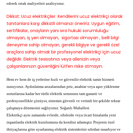
ederek ortak maliyetleri azaltıyoruz.
Dikkat: Ucuz elektrikçiler. Kendilerini ucuz elektrikçi olarak
tanıtanlara karşı dikkatli olmanızı öneririz. Uygun eğitim,
sertifikalar, onayların yanı sıra hukuki sorumluluğu
olmayan, iş yeri olmayan, sigortası olmayan , belli bilgi
deneyime sahip olmayan, gerekli bilgiye ve gerekli özel
araçlara sahip olmak bir profesyonel elektrikçi için ucuz
değildir. Elektrik tesisatınızı veya ailenizin veya
çalışanlarınızın güvenliğini lütfen riske atmayın.
Hem ev hem de iş yerlerine hızlı ve güvenilir elektrik tamir hizmeti
sunuyoruz. Aydınlatma arızalarından priz, anahtar veya aşırı yüklenme
sorunlarına kadar her türlü elektrik sorununu tam garanti ve
profesyonellikle çözüyor, sistemin güvenli ve verimli bir şekilde tekrar
çalışmaya dönmesini sağlıyoruz. Soğanlı Mahallesi
Elektrikçi aynı zamanda evlerde, ofislerde veya ticari binalarda yeni
inşaatlarda elektrik kurulumuna da kendini adamıştır. Projenin özel
ihtiyaçlarına göre uyarlanmış elektrik sistemlerini sıfırdan tasarlıyor ve