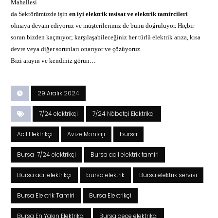
Mahallesi
da Sektörümüzde işin
en iyi
elektrik
tesisat ve elektrik tamircileri
olmaya devam ediyoruz ve müşterilerimiz de bunu doğruluyor. Hiçbir
sorun bizden kaçmıyor; karşılaşabileceğiniz her türlü elektrik arıza, kısa
devre veya diğer sorunları onarıyor ve çözüyoruz.
Bizi arayın ve kendiniz görün…
29 Aralık 2024
7/24 elektrikçi
7/24 Nöbetçi Elektrikçi
Acil Elektrikçi
Avize Montajı
bursa
Bursa 7/24 elektrikçi
Bursa acil elektrik tamiri
Bursa acil elektrikçi
bursa elektrik
Bursa elektrik servisi
Bursa Elektrik Tamiri
Bursa Elektrikçi
Bursa En Yakın Elektrikçi
Bursa gece elektrikçi