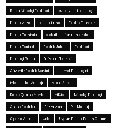
Bursa Nöbetçi Elektrikçi
bursa yetkili elektrikçi
Elektrik Arıza
elektrik firma
Elektrik Firmaları
Elektrik Tamircisi
elektrik telefon numaraları
Elektrik Tesisatı
Elektrik Ustası
Elektrikçi
Elektrikçi Bursa
En Yakın Elektrikçi
Güvenilir Elektrik Servisi
İnternet Elektrikçisi
İnternet Hat Montajı
Kablo Arızası
Kablo Çekme Montajı
nilüfer
Nöbetçi Elektrikçi
Online Elektrikçi
Priz Arızası
Priz Montajı
Sigorta Arızası
usta
Uygun Elektrik Bakım Onarım