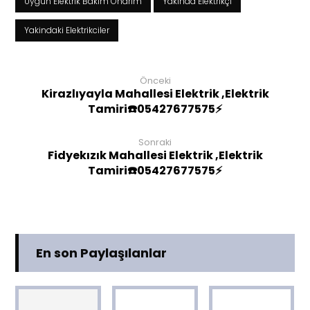
Uygun Elektrik Bakım Onarım
Yakinda Elektrikçi
Yakindaki Elektrikciler
Önceki
Kirazlıyayla Mahallesi Elektrik ,Elektrik
Tamiri☎️05427677575⚡
Sonraki
Fidyekızık Mahallesi Elektrik ,Elektrik
Tamiri☎️05427677575⚡
En son Paylaşılanlar