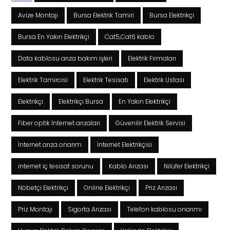
Avize Montajı
Bursa Elektrik Tamiri
Bursa Elektrikçi
Bursa En Yakın Elektrikçi
Cat5,Cat6 kablo
Data kablosu arıza bakım işleri
Elektrik Firmaları
Elektrik Tamircisi
Elektrik Tesisatı
Elektrik Ustası
Elektrikçi
Elektrikçi Bursa
En Yakın Elektrikçi
Fiber optik İnternet arızaları
Güvenilir Elektrik Servisi
İnternet arıza onarım
İnternet Elektrikçisi
internet iç tesisat sorunu
Kablo Arızası
Nilüfer Elektrikçi
Nöbetçi Elektrikçi
Online Elektrikçi
Priz Arızası
Priz Montajı
Sigorta Arızası
Telefon kablosu onarımı