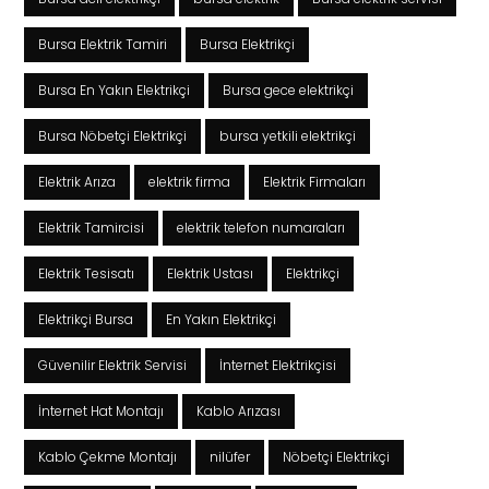
Bursa Elektrik Tamiri
Bursa Elektrikçi
Bursa En Yakın Elektrikçi
Bursa gece elektrikçi
Bursa Nöbetçi Elektrikçi
bursa yetkili elektrikçi
Elektrik Arıza
elektrik firma
Elektrik Firmaları
Elektrik Tamircisi
elektrik telefon numaraları
Elektrik Tesisatı
Elektrik Ustası
Elektrikçi
Elektrikçi Bursa
En Yakın Elektrikçi
Güvenilir Elektrik Servisi
İnternet Elektrikçisi
İnternet Hat Montajı
Kablo Arızası
Kablo Çekme Montajı
nilüfer
Nöbetçi Elektrikçi