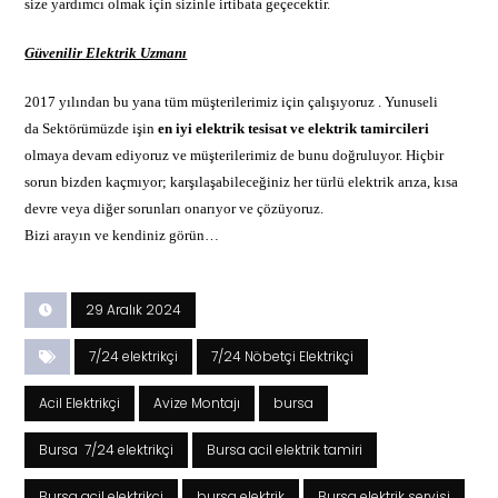
size yardımcı olmak için sizinle irtibata geçecektir.
Güvenilir Elektrik Uzmanı
2017 yılından bu yana tüm müşterilerimiz için çalışıyoruz . Yunuseli
da Sektörümüzde işin
en iyi
elektrik
tesisat ve elektrik tamircileri
olmaya devam ediyoruz ve müşterilerimiz de bunu doğruluyor. Hiçbir
sorun bizden kaçmıyor; karşılaşabileceğiniz her türlü elektrik arıza, kısa
devre veya diğer sorunları onarıyor ve çözüyoruz.
Bizi arayın ve kendiniz görün…
29 Aralık 2024
7/24 elektrikçi
7/24 Nöbetçi Elektrikçi
Acil Elektrikçi
Avize Montajı
bursa
Bursa 7/24 elektrikçi
Bursa acil elektrik tamiri
Bursa acil elektrikçi
bursa elektrik
Bursa elektrik servisi