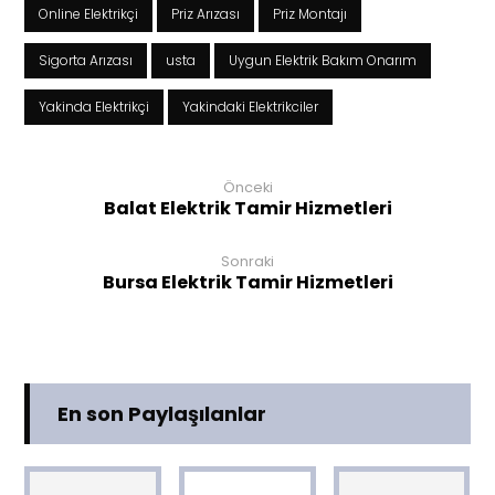
Online Elektrikçi
Priz Arızası
Priz Montajı
Sigorta Arızası
usta
Uygun Elektrik Bakım Onarım
Yakinda Elektrikçi
Yakindaki Elektrikciler
Önceki
Balat Elektrik Tamir Hizmetleri
Sonraki
Bursa Elektrik Tamir Hizmetleri
En son Paylaşılanlar