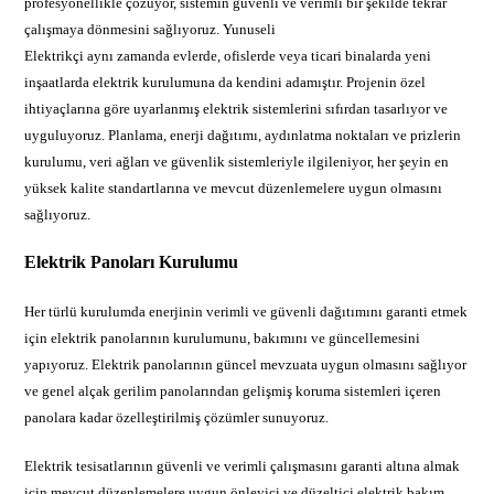
profesyonellikle çözüyor, sistemin güvenli ve verimli bir şekilde tekrar
çalışmaya dönmesini sağlıyoruz. Yunuseli
Elektrikçi aynı zamanda evlerde, ofislerde veya ticari binalarda yeni
inşaatlarda elektrik kurulumuna da kendini adamıştır. Projenin özel
ihtiyaçlarına göre uyarlanmış elektrik sistemlerini sıfırdan tasarlıyor ve
uyguluyoruz. Planlama, enerji dağıtımı, aydınlatma noktaları ve prizlerin
kurulumu, veri ağları ve güvenlik sistemleriyle ilgileniyor, her şeyin en
yüksek kalite standartlarına ve mevcut düzenlemelere uygun olmasını
sağlıyoruz.
Elektrik Panoları Kurulumu
Her türlü kurulumda enerjinin verimli ve güvenli dağıtımını garanti etmek
için elektrik panolarının kurulumunu, bakımını ve güncellemesini
yapıyoruz. Elektrik panolarının güncel mevzuata uygun olmasını sağlıyor
ve genel alçak gerilim panolarından gelişmiş koruma sistemleri içeren
panolara kadar özelleştirilmiş çözümler sunuyoruz.
Elektrik tesisatlarının güvenli ve verimli çalışmasını garanti altına almak
için mevcut düzenlemelere uygun önleyici ve düzeltici elektrik bakım