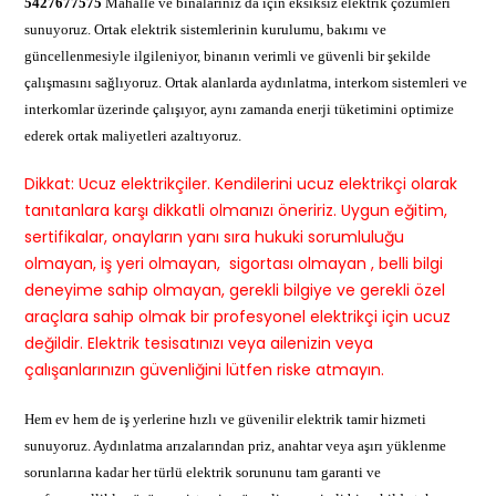
5427677575
Mahalle ve binalarınız da için eksiksiz elektrik çözümleri
sunuyoruz. Ortak elektrik sistemlerinin kurulumu, bakımı ve
güncellenmesiyle ilgileniyor, binanın verimli ve güvenli bir şekilde
çalışmasını sağlıyoruz. Ortak alanlarda aydınlatma, interkom sistemleri ve
interkomlar üzerinde çalışıyor, aynı zamanda enerji tüketimini optimize
ederek ortak maliyetleri azaltıyoruz.
Dikkat: Ucuz elektrikçiler. Kendilerini ucuz elektrikçi olarak
tanıtanlara karşı dikkatli olmanızı öneririz. Uygun eğitim,
sertifikalar, onayların yanı sıra hukuki sorumluluğu
olmayan, iş yeri olmayan, sigortası olmayan , belli bilgi
deneyime sahip olmayan, gerekli bilgiye ve gerekli özel
araçlara sahip olmak bir profesyonel elektrikçi için ucuz
değildir. Elektrik tesisatınızı veya ailenizin veya
çalışanlarınızın güvenliğini lütfen riske atmayın.
Hem ev hem de iş yerlerine hızlı ve güvenilir elektrik tamir hizmeti
sunuyoruz. Aydınlatma arızalarından priz, anahtar veya aşırı yüklenme
sorunlarına kadar her türlü elektrik sorununu tam garanti ve