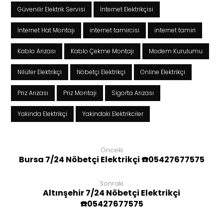
Güvenilir Elektrik Servisi
İnternet Elektrikçisi
İnternet Hat Montajı
internet tamircisi
internet tamiri
Kablo Arızası
Kablo Çekme Montajı
Modem Kurulumu
Nilüfer Elektrikçi
Nöbetçi Elektrikçi
Online Elektrikçi
Priz Arızası
Priz Montajı
Sigorta Arızası
Yakinda Elektrikçi
Yakindaki Elektrikciler
Önceki
Bursa 7/24 Nöbetçi Elektrikçi ☎️05427677575
Sonraki
Altınşehir 7/24 Nöbetçi Elektrikçi
☎️05427677575