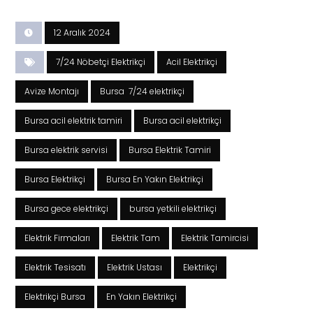
12 Aralık 2024
7/24 Nöbetçi Elektrikçi
Acil Elektrikçi
Avize Montajı
Bursa 7/24 elektrikçi
Bursa acil elektrik tamiri
Bursa acil elektrikçi
Bursa elektrik servisi
Bursa Elektrik Tamiri
Bursa Elektrikçi
Bursa En Yakın Elektrikçi
Bursa gece elektrikçi
bursa yetkili elektrikçi
Elektrik Firmaları
Elektrik Tam
Elektrik Tamircisi
Elektrik Tesisatı
Elektrik Ustası
Elektrikçi
Elektrikçi Bursa
En Yakın Elektrikçi