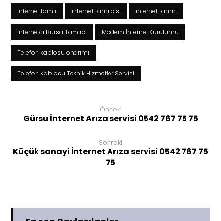
internet tamir
internet tamircisi
internet tamiri
İnternetci Bursa Tamirci
Modem İnternet Kurulumu
Telefon kablosu onarımı
Telefon Kablosu Teknik Hizmetler Servisi
Önceki
Gürsu İnternet Arıza servisi 0542 767 75 75
Sonraki
Küçük sanayi İnternet Arıza servisi 0542 767 75
75