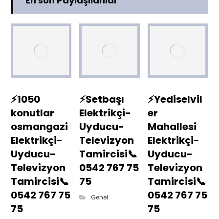
En son Paylaşılanlar
⚡1050
⚡Setbaşı
⚡Yediselvil
konutlar
Elektrikçi-
er
osmangazi
Uyducu-
Mahallesi
Elektrikçi-
Televizyon
Elektrikçi-
Uyducu-
Tamircisi📞
Uyducu-
Televizyon
0542 767 75
Televizyon
Tamircisi📞
75
Tamircisi📞
0542 767 75
0542 767 75
Genel
75
75