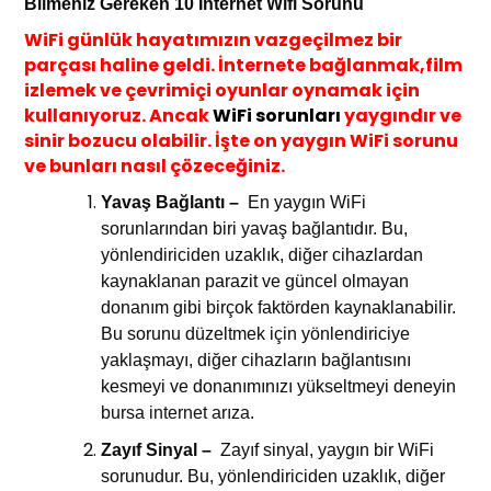
Bilmeniz Gereken 10 İnternet Wif
i Sorunu
WiFi günlük hayatımızın vazgeçilmez bir
parçası haline geldi. İnternete bağlanmak,film
izlemek ve çevrimiçi oyunlar oynamak için
kullanıyoruz. Ancak
WiFi sorunları
yaygındır ve
sinir bozucu olabilir. İşte on yaygın WiFi sorunu
ve bunları nasıl çözeceğiniz.
Yavaş Bağlantı –
En yaygın WiFi
sorunlarından biri yavaş bağlantıdır. Bu,
yönlendiriciden uzaklık, diğer cihazlardan
kaynaklanan parazit ve güncel olmayan
donanım gibi birçok faktörden kaynaklanabilir.
Bu sorunu düzeltmek için yönlendiriciye
yaklaşmayı, diğer cihazların bağlantısını
kesmeyi ve donanımınızı yükseltmeyi deneyin
bursa internet arıza
.
Zayıf Sinyal –
Zayıf sinyal, yaygın bir WiFi
sorunudur. Bu, yönlendiriciden uzaklık, diğer