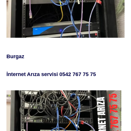
Burgaz
İ
nternet
A
rıza servisi
0542 767 75 75