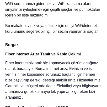
WiFi sorunlarınızı gidermek ve WiFi kapsama alanı
sinyalinizi iyileştirmek için çeşitli ipuçları ve püf noktaları
içeren bir liste hazırladım.
Bu makale, eviniz veya ofisiniz için en iyi WiFi/İnternet
kurulumunu seçerek bilinçli bir seçim yapmanızı sağlar.
Burgaz
Fiber İnternet Arıza Tamir ve Kablo Çekimi
Fiber
İnternetiniz artık hiç kopmayacak çözüm ortağınız
olarak buradayız. B
ursa internet arıza
Evinizin
ve iş
yerinizin
her köşesinde sorunsuz bağlantı için
hemen
bize başvurup gerekli desteği alabilirsiniz
. Hizmetlerimiz
Garantili ve müşteri odakladır.
E
lektrikçi veya bilgisayarcı
aramanıza gerek kalma
yıp
tek yapmanız gereken biz
i
aramanız …