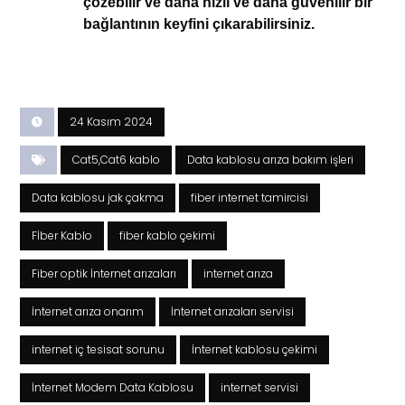
çözebilir ve daha hızlı ve daha güvenilir bir
bağlantının keyfini çıkarabilirsiniz.
24 Kasım 2024
Cat5,Cat6 kablo
Data kablosu arıza bakım işleri
Data kablosu jak çakma
fiber internet tamircisi
Fİber Kablo
fiber kablo çekimi
Fiber optik İnternet arızaları
internet arıza
İnternet arıza onarım
İnternet arızaları servisi
internet iç tesisat sorunu
İnternet kablosu çekimi
İnternet Modem Data Kablosu
internet servisi