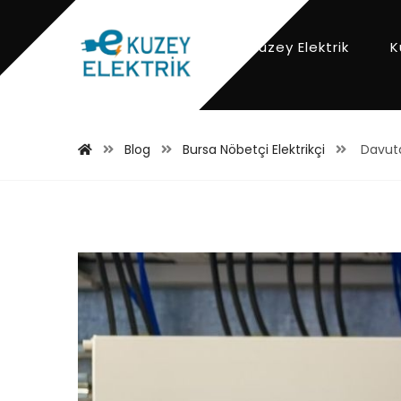
Kuzey Elektrik
K
Blog
Bursa Nöbetçi Elektrikçi
Davutd