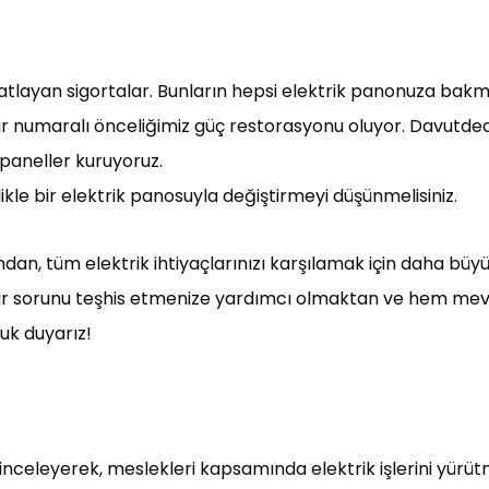
i atlayan sigortalar. Bunların hepsi elektrik panonuza bakma
 bir numaralı önceliğimiz güç restorasyonu oluyor. Davutde
 paneller kuruyoruz.
likle bir elektrik panosuyla değiştirmeyi düşünmelisiniz.
ndan, tüm elektrik ihtiyaçlarınızı karşılamak için daha büyü
ir sorunu teşhis etmenize yardımcı olmaktan ve hem mevcu
uk duyarız!
i inceleyerek, meslekleri kapsamında elektrik işlerini yürütm