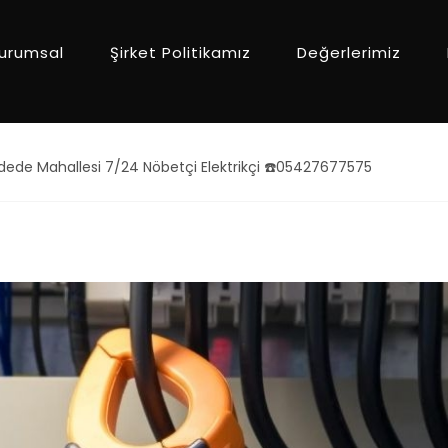
urumsal
Şirket Politikamız
Değerlerimiz
ede Mahallesi 7/24 Nöbetçi Elektrikçi ☎️05427677575