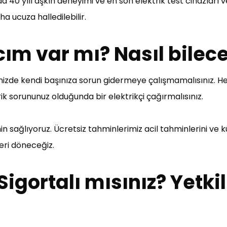
40 yılı aşkın deneyimi ve en son elektrik test cihazları v
a ucuza halledilebilir.
acım var mı? Nasıl bile
minizde kendi başınıza sorun gidermeye çalışmamalısınız. He
rik sorununuz olduğunda bir elektrikçi çağırmalısınız.
in sağlıyoruz. Ücretsiz tahminlerimiz acil tahminlerini ve k
 geri döneceğiz.
igortalı mısınız? Yetkili