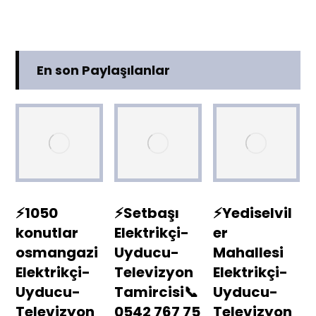
En son Paylaşılanlar
⚡1050
⚡Setbaşı
⚡Yediselvil
konutlar
Elektrikçi-
er
osmangazi
Uyducu-
Mahallesi
Elektrikçi-
Televizyon
Elektrikçi-
Uyducu-
Tamircisi📞
Uyducu-
Televizyon
0542 767 75
Televizyon