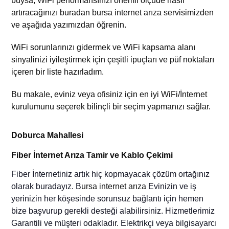
buysa, WiFi performansınızı önemli ölçüde nasıl
artıracağınızı buradan
bursa internet arıza servisimizden
ve aşağıda yazımızdan
öğrenin.
WiFi sorunlarınızı gidermek ve WiFi kapsama alanı
sinyalinizi iyileştirmek için çeşitli ipuçları ve püf noktaları
içeren bir liste hazırladım.
Bu makale, eviniz veya ofisiniz için en iyi WiFi/İnternet
kurulumunu seçerek bilinçli bir seçim yapmanızı sağlar.
Doburca Mahallesi
Fiber İnternet Arıza Tamir ve Kablo Çekimi
Fiber
İnternetiniz artık hiç kopmayacak çözüm ortağınız
olarak buradayız. B
ursa internet arıza
Evinizin
ve iş
yerinizin
her köşesinde sorunsuz bağlantı için
hemen
bize başvurup gerekli desteği alabilirsiniz
. Hizmetlerimiz
Garantili ve müşteri odakladır.
E
lektrikçi veya bilgisayarcı