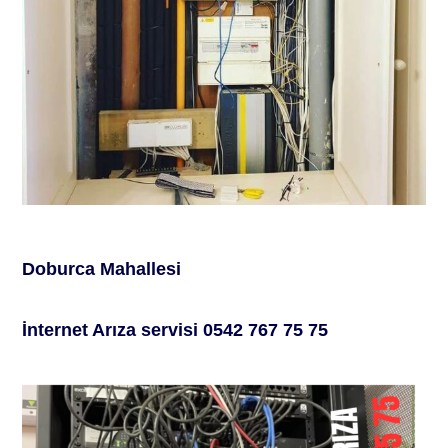
Doburca Mahallesi
İ
nternet
A
rıza servisi
0542 767 75 75