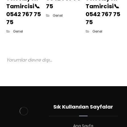
Tamircisi📞
75
Tamircisi📞
0542 767 75
0542 767 75
Genel
75
75
Genel
Genel
Yorumlar devre dışı...
Sık Kullanılan Sayfalar
Ana Sayfa