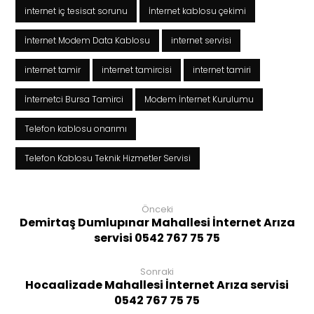
internet iç tesisat sorunu
İnternet kablosu çekimi
İnternet Modem Data Kablosu
internet servisi
internet tamir
internet tamircisi
internet tamiri
İnternetci Bursa Tamirci
Modem İnternet Kurulumu
Telefon kablosu onarımı
Telefon Kablosu Teknik Hizmetler Servisi
Önceki
Demirtaş Dumlupınar Mahallesi İnternet Arıza
servisi 0542 767 75 75
Sonraki
Hocaalizade Mahallesi İnternet Arıza servisi
0542 767 75 75