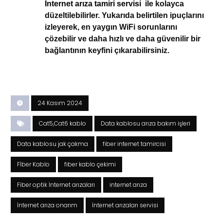
İnternet arıza tamiri servisi
ile kolayca
düzeltilebilirler. Yukarıda belirtilen ipuçlarını
izleyerek, en yaygın WiFi sorunlarını
çözebilir ve daha hızlı ve daha güvenilir bir
bağlantının keyfini çıkarabilirsiniz.
24 Kasım 2024
Cat5,Cat6 kablo
Data kablosu arıza bakım işleri
Data kablosu jak çakma
fiber internet tamircisi
Fİber Kablo
fiber kablo çekimi
Fiber optik İnternet arızaları
internet arıza
İnternet arıza onarım
İnternet arızaları servisi