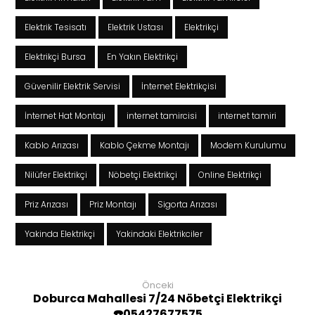
Elektrik Tesisatı
Elektrik Ustası
Elektrikçi
Elektrikçi Bursa
En Yakın Elektrikçi
Güvenilir Elektrik Servisi
İnternet Elektrikçisi
İnternet Hat Montajı
internet tamircisi
internet tamiri
Kablo Arızası
Kablo Çekme Montajı
Modem Kurulumu
Nilüfer Elektrikçi
Nöbetçi Elektrikçi
Online Elektrikçi
Priz Arızası
Priz Montajı
Sigorta Arızası
Yakinda Elektrikçi
Yakindaki Elektrikciler
Önceki
Doburca Mahallesi 7/24 Nöbetçi Elektrikçi
☎️05427677575