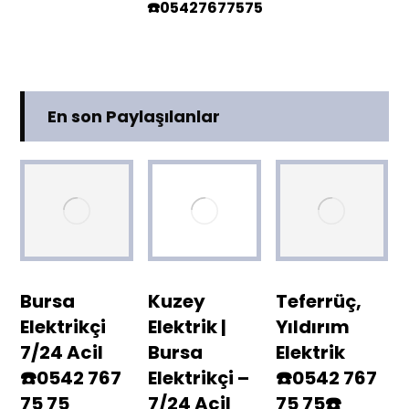
☎️05427677575
En son Paylaşılanlar
Bursa
Kuzey
Teferrüç,
Elektrikçi
Elektrik |
Yıldırım
7/24 Acil
Bursa
Elektrik
☎️0542 767
Elektrikçi –
☎️0542 767
75 75
7/24 Acil
75 75☎️