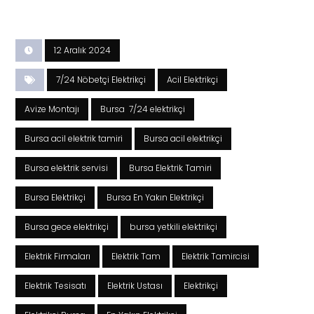
12 Aralık 2024
7/24 Nöbetçi Elektrikçi
Acil Elektrikçi
Avize Montajı
Bursa 7/24 elektrikçi
Bursa acil elektrik tamiri
Bursa acil elektrikçi
Bursa elektrik servisi
Bursa Elektrik Tamiri
Bursa Elektrikçi
Bursa En Yakın Elektrikçi
Bursa gece elektrikçi
bursa yetkili elektrikçi
Elektrik Firmaları
Elektrik Tam
Elektrik Tamircisi
Elektrik Tesisatı
Elektrik Ustası
Elektrikçi