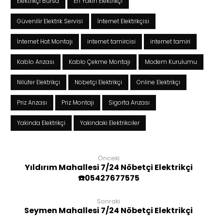
Elektrikçi Bursa
En Yakın Elektrikçi
Güvenilir Elektrik Servisi
İnternet Elektrikçisi
İnternet Hat Montajı
internet tamircisi
internet tamiri
Kablo Arızası
Kablo Çekme Montajı
Modem Kurulumu
Nilüfer Elektrikçi
Nöbetçi Elektrikçi
Online Elektrikçi
Priz Arızası
Priz Montajı
Sigorta Arızası
Yakinda Elektrikçi
Yakindaki Elektrikciler
Önceki
Yıldırım Mahallesi 7/24 Nöbetçi Elektrikçi
☎️05427677575
Sonraki
Seymen Mahallesi 7/24 Nöbetçi Elektrikçi