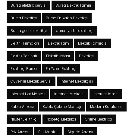
Bursa elektrik servisi
Bursa Elektrik Tamiri
Bursa Elektrikçi
Bursa En Yakın Elektrikçi
Bursa gece elektrikçi
bursa yetkili elektrikçi
Elektrik Firmaları
Elektrik Tam
Elektrik Tamircisi
Elektrik Tesisatı
Elektrik Ustası
Elektrikçi
Elektrikçi Bursa
En Yakın Elektrikçi
Güvenilir Elektrik Servisi
İnternet Elektrikçisi
İnternet Hat Montajı
internet tamircisi
internet tamiri
Kablo Arızası
Kablo Çekme Montajı
Modem Kurulumu
Nilüfer Elektrikçi
Nöbetçi Elektrikçi
Online Elektrikçi
Priz Arızası
Priz Montajı
Sigorta Arızası