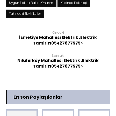
Uygun Elektrik Bakım Onarım
Yakinda Elektrikçi
Yakindaki Elektrikciler
Önceki
İsmetiye Mahallesi Elektrik ,Elektrik
Tamiri☎️05427677575⚡
Sonraki
Nilüferköy Mahallesi Elektrik ,Elektrik
Tamiri☎️05427677575⚡
En son Paylaşılanlar