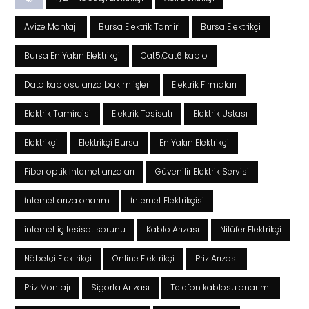
Avize Montajı
Bursa Elektrik Tamiri
Bursa Elektrikçi
Bursa En Yakın Elektrikçi
Cat5,Cat6 kablo
Data kablosu arıza bakım işleri
Elektrik Firmaları
Elektrik Tamircisi
Elektrik Tesisatı
Elektrik Ustası
Elektrikçi
Elektrikçi Bursa
En Yakın Elektrikçi
Fiber optik İnternet arızaları
Güvenilir Elektrik Servisi
İnternet arıza onarım
İnternet Elektrikçisi
internet iç tesisat sorunu
Kablo Arızası
Nilüfer Elektrikçi
Nöbetçi Elektrikçi
Online Elektrikçi
Priz Arızası
Priz Montajı
Sigorta Arızası
Telefon kablosu onarımı