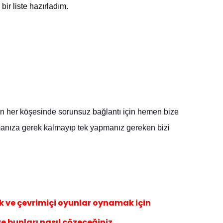
bir liste hazırladım.
in
her köşesinde sorunsuz bağlantı için
hemen bize
amanıza gerek kalma
yıp
tek yapmanız gereken biz
i
k ve çevrimiçi oyunlar oynamak için
ve bunları nasıl çözeceğiniz.