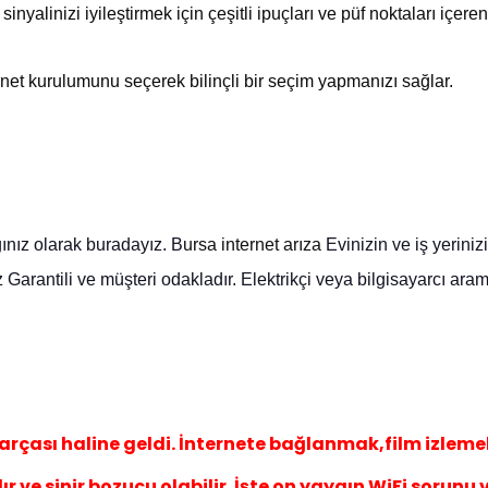
alinizi iyileştirmek için çeşitli ipuçları ve püf noktaları içeren 
ernet kurulumunu seçerek bilinçli bir seçim yapmanızı sağlar.
ınız olarak buradayız. B
ursa internet arıza
Evinizin
ve iş yeriniz
z Garantili ve müşteri odakladır.
E
lektrikçi veya bilgisayarcı ar
arçası haline geldi. İnternete bağlanmak,film izleme
r ve sinir bozucu olabilir. İşte on yaygın WiFi sorunu 