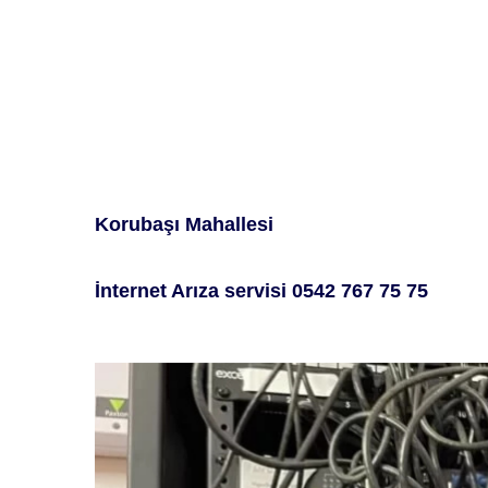
Korubaşı Mahallesi
İ
nternet
A
rıza servisi
0542 767 75 75