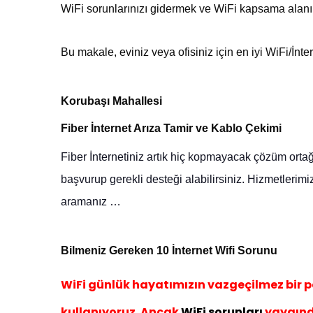
WiFi sorunlarınızı gidermek ve WiFi kapsama alanı siny
Bu makale, eviniz veya ofisiniz için en iyi WiFi/İnt
Korubaşı Mahallesi
Fiber İnternet Arıza Tamir ve Kablo Çekimi
Fiber
İnternetiniz artık hiç kopmayacak çözüm ortağ
başvurup gerekli desteği alabilirsiniz
. Hizmetlerimi
aramanız …
Bilmeniz Gereken 10 İnternet Wif
i Sorunu
WiFi günlük hayatımızın vazgeçilmez bir p
kullanıyoruz. Ancak
WiFi sorunları
yaygındı