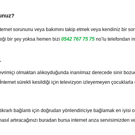
sunuz?
nternet sorununu veya bakımını takip etmek veya kendiniz bir so
çeği bir şey yoksa hemen bizi
0542 767 75 75
no’lu telefondan in
…
çevrimiçi olmaktan alıkoyduğunda inanılmaz derecede sinir bozucu
ternet sürekli kesildiği için televizyon izleyemeyen çocuklarla uğ
stikrarlı bağlantı için doğrudan yönlendiriciye bağlamak en iyisi
asıl artıracağınızı buradan
bursa internet arıza servisimizden 