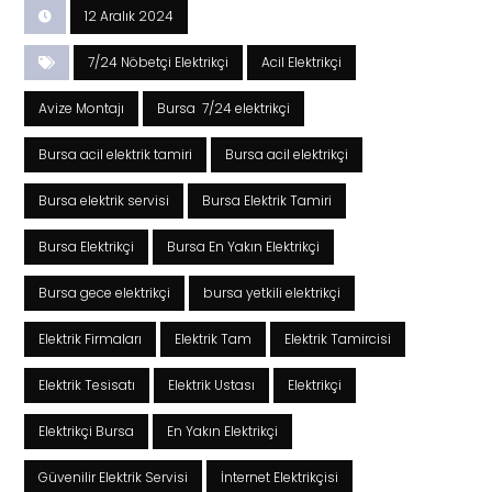
12 Aralık 2024
7/24 Nöbetçi Elektrikçi
Acil Elektrikçi
Avize Montajı
Bursa 7/24 elektrikçi
Bursa acil elektrik tamiri
Bursa acil elektrikçi
Bursa elektrik servisi
Bursa Elektrik Tamiri
Bursa Elektrikçi
Bursa En Yakın Elektrikçi
Bursa gece elektrikçi
bursa yetkili elektrikçi
Elektrik Firmaları
Elektrik Tam
Elektrik Tamircisi
Elektrik Tesisatı
Elektrik Ustası
Elektrikçi
Elektrikçi Bursa
En Yakın Elektrikçi
Güvenilir Elektrik Servisi
İnternet Elektrikçisi