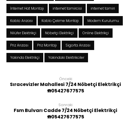
İnternet Hat Montajı
internet tamircisi
internet tamiri
Kablo Arızası
Kablo Çekme Montajı
Modem Kurulumu
Nilüfer Elektrikçi
Nöbetçi Elektrikçi
Online Elektrikçi
Priz Arızası
Priz Montajı
Sigorta Arızası
Yakinda Elektrikçi
Yakindaki Elektrikciler
Önceki
Sıracevizler Mahallesi 7/24 Nöbetçi Elektrikçi
☎️05427677575
Sonraki
Fsm Bulvarı Cadde 7/24 Nöbetçi Elektrikçi
☎️05427677575