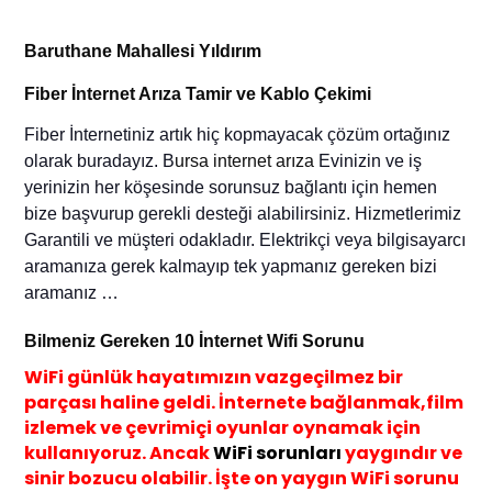
Baruthane Mahallesi Yıldırım
Fiber İnternet Arıza Tamir ve Kablo Çekimi
Fiber
İnternetiniz artık hiç kopmayacak çözüm ortağınız
olarak buradayız. B
ursa internet arıza
Evinizin
ve iş
yerinizin
her köşesinde sorunsuz bağlantı için
hemen
bize başvurup gerekli desteği alabilirsiniz
. Hizmetlerimiz
Garantili ve müşteri odakladır.
E
lektrikçi veya bilgisayarcı
aramanıza gerek kalma
yıp
tek yapmanız gereken biz
i
aramanız …
Bilmeniz Gereken 10 İnternet Wif
i Sorunu
WiFi günlük hayatımızın vazgeçilmez bir
parçası haline geldi. İnternete bağlanmak,film
izlemek ve çevrimiçi oyunlar oynamak için
kullanıyoruz. Ancak
WiFi sorunları
yaygındır ve
sinir bozucu olabilir. İşte on yaygın WiFi sorunu