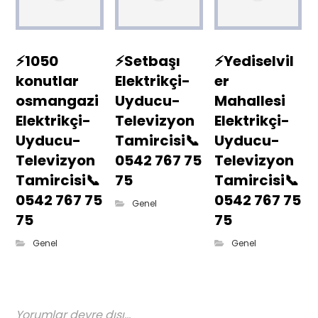
⚡1050
⚡Setbaşı
⚡Yediselvil
konutlar
Elektrikçi-
er
osmangazi
Uyducu-
Mahallesi
Elektrikçi-
Televizyon
Elektrikçi-
Uyducu-
Tamircisi📞
Uyducu-
Televizyon
0542 767 75
Televizyon
Tamircisi📞
75
Tamircisi📞
0542 767 75
0542 767 75
Genel
75
75
Genel
Genel
Yorumlar devre dışı...