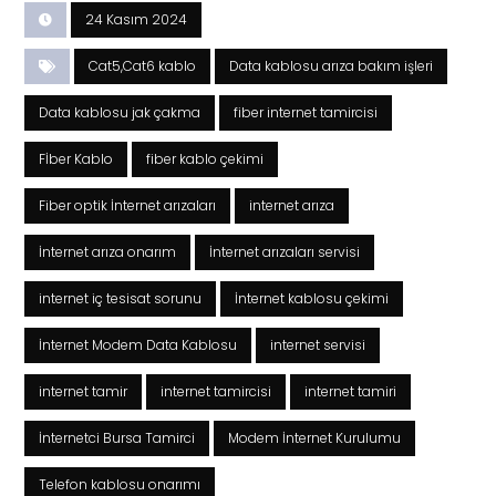
24 Kasım 2024
Cat5,Cat6 kablo
Data kablosu arıza bakım işleri
Data kablosu jak çakma
fiber internet tamircisi
Fİber Kablo
fiber kablo çekimi
Fiber optik İnternet arızaları
internet arıza
İnternet arıza onarım
İnternet arızaları servisi
internet iç tesisat sorunu
İnternet kablosu çekimi
İnternet Modem Data Kablosu
internet servisi
internet tamir
internet tamircisi
internet tamiri
İnternetci Bursa Tamirci
Modem İnternet Kurulumu
Telefon kablosu onarımı