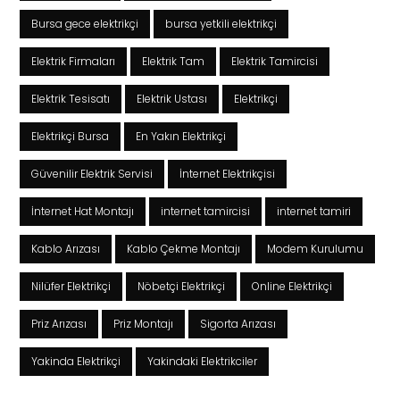
Bursa gece elektrikçi
bursa yetkili elektrikçi
Elektrik Firmaları
Elektrik Tam
Elektrik Tamircisi
Elektrik Tesisatı
Elektrik Ustası
Elektrikçi
Elektrikçi Bursa
En Yakın Elektrikçi
Güvenilir Elektrik Servisi
İnternet Elektrikçisi
İnternet Hat Montajı
internet tamircisi
internet tamiri
Kablo Arızası
Kablo Çekme Montajı
Modem Kurulumu
Nilüfer Elektrikçi
Nöbetçi Elektrikçi
Online Elektrikçi
Priz Arızası
Priz Montajı
Sigorta Arızası
Yakinda Elektrikçi
Yakindaki Elektrikciler