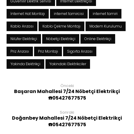
Güvenilir Elektrik Servisi
İnternet Elektrikçisi
İnternet Hat Montajı
internet tamircisi
internet tamiri
Kablo Arızası
Kablo Çekme Montajı
Modem Kurulumu
Nilüfer Elektrikçi
Nöbetçi Elektrikçi
Online Elektrikçi
Priz Arızası
Priz Montajı
Sigorta Arızası
Yakinda Elektrikçi
Yakindaki Elektrikciler
Önceki
Başaran Mahallesi 7/24 Nöbetçi Elektrikçi
☎️05427677575
Sonraki
Doğanbey Mahallesi 7/24 Nöbetçi Elektrikçi
☎️05427677575