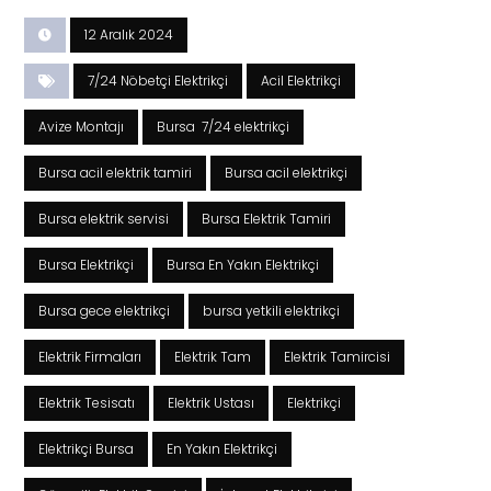
12 Aralık 2024
7/24 Nöbetçi Elektrikçi
Acil Elektrikçi
Avize Montajı
Bursa 7/24 elektrikçi
Bursa acil elektrik tamiri
Bursa acil elektrikçi
Bursa elektrik servisi
Bursa Elektrik Tamiri
Bursa Elektrikçi
Bursa En Yakın Elektrikçi
Bursa gece elektrikçi
bursa yetkili elektrikçi
Elektrik Firmaları
Elektrik Tam
Elektrik Tamircisi
Elektrik Tesisatı
Elektrik Ustası
Elektrikçi
Elektrikçi Bursa
En Yakın Elektrikçi