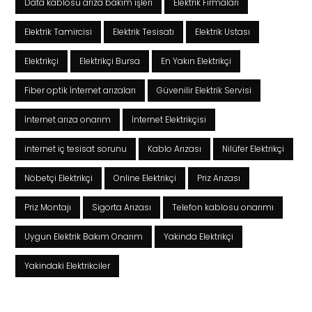
Data kablosu arıza bakım işleri
Elektrik Firmaları
Elektrik Tamircisi
Elektrik Tesisatı
Elektrik Ustası
Elektrikçi
Elektrikçi Bursa
En Yakın Elektrikçi
Fiber optik İnternet arızaları
Güvenilir Elektrik Servisi
İnternet arıza onarım
İnternet Elektrikçisi
internet iç tesisat sorunu
Kablo Arızası
Nilüfer Elektrikçi
Nöbetçi Elektrikçi
Online Elektrikçi
Priz Arızası
Priz Montajı
Sigorta Arızası
Telefon kablosu onarımı
Uygun Elektrik Bakım Onarım
Yakinda Elektrikçi
Yakindaki Elektrikciler