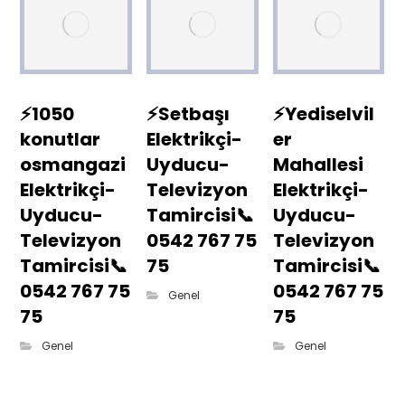
⚡1050
⚡Setbaşı
⚡Yediselvil
konutlar
Elektrikçi-
er
osmangazi
Uyducu-
Mahallesi
Elektrikçi-
Televizyon
Elektrikçi-
Uyducu-
Tamircisi📞
Uyducu-
Televizyon
0542 767 75
Televizyon
Tamircisi📞
75
Tamircisi📞
0542 767 75
0542 767 75
Genel
75
75
Genel
Genel