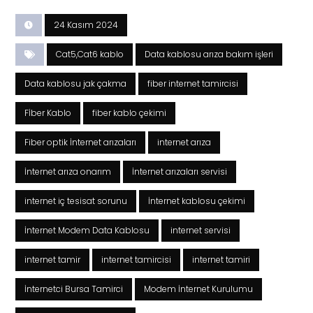
24 Kasım 2024
Cat5,Cat6 kablo
Data kablosu arıza bakım işleri
Data kablosu jak çakma
fiber internet tamircisi
Fİber Kablo
fiber kablo çekimi
Fiber optik İnternet arızaları
internet arıza
İnternet arıza onarım
İnternet arızaları servisi
internet iç tesisat sorunu
İnternet kablosu çekimi
İnternet Modem Data Kablosu
internet servisi
internet tamir
internet tamircisi
internet tamiri
İnternetci Bursa Tamirci
Modem İnternet Kurulumu