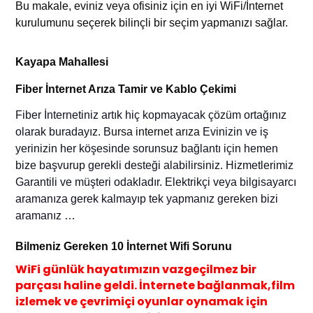
Bu makale, eviniz veya ofisiniz için en iyi WiFi/İnternet
kurulumunu seçerek bilinçli bir seçim yapmanızı sağlar.
Kayapa Mahallesi
Fiber İnternet Arıza Tamir ve Kablo Çekimi
Fiber
İnternetiniz artık hiç kopmayacak çözüm ortağınız
olarak buradayız. B
ursa internet arıza
Evinizin
ve iş
yerinizin
her köşesinde sorunsuz bağlantı için
hemen
bize başvurup gerekli desteği alabilirsiniz
. Hizmetlerimiz
Garantili ve müşteri odakladır.
E
lektrikçi veya bilgisayarcı
aramanıza gerek kalma
yıp
tek yapmanız gereken biz
i
aramanız …
Bilmeniz Gereken 10 İnternet Wif
i Sorunu
WiFi günlük hayatımızın vazgeçilmez bir
parçası haline geldi. İnternete bağlanmak,film
izlemek ve çevrimiçi oyunlar oynamak için