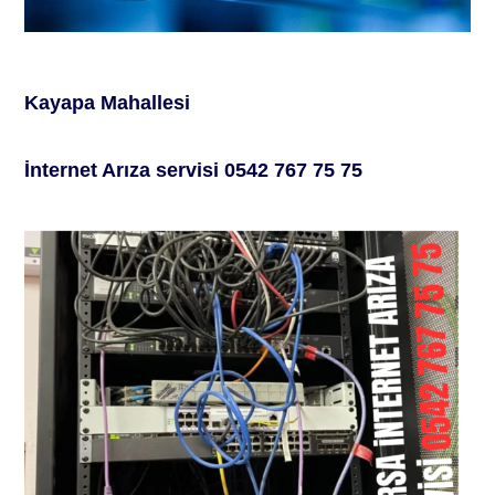
Kayapa Mahallesi
İ
nternet
A
rıza servisi
0542 767 75 75